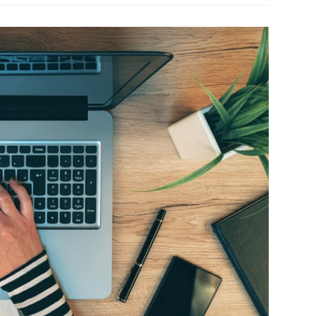
את
העסק