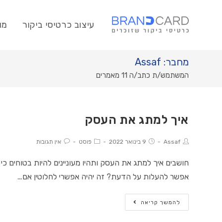
Ski
t
עיצוב כרטיסי ביקור
מו
conten
מחבר:
Assaf
המשתמש/ת כתב/ה 11 מאמרים
איך למתג את העסק
Post
Post
Post
Post
Assaf
9 בינואר 2022
פוסט
אין תגובות
Comments:
Category:
published:
Author:
חושבים איך למתג את העסק ותהיו מעוניינים להיות בטוחים 
אפשר להעלות על הדעת? זה יהיה אפשרי לחלוטין אם…
איך
להמשך קריאה
למתג