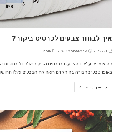
איך לבחור צבעים לכרטיס ביקור?
Post
Post
Post
Assaf
19 באפריל 2020
פוסט
Category:
published:
Author:
מה אומרים עליכם הצבעים בכרטיס הביקור שלכם? בתורות שו
באופן טבעי מהצורה בה האדם רואה את הצבעים ואילו תחושו
איך
להמשך קריאה
לבחור
צבעים
לכרטיס
ביקור?