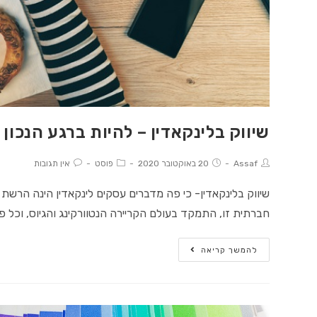
שיווק בלינקאדין – להיות ברגע הנכון 
Post
Post
Post
Post
Assaf
20 באוקטובר 2020
פוסט
אין תגובות
Comments:
Category:
published:
Author:
שיווק בלינקאדין- כי פה מדברים עסקים לינקאדין הינה הר
חברתית זו, התמקד בעולם הקריירה הנטוורקינג והגיוס, וכל פ
שיווק
להמשך קריאה
בלינקאדין
–
להיות